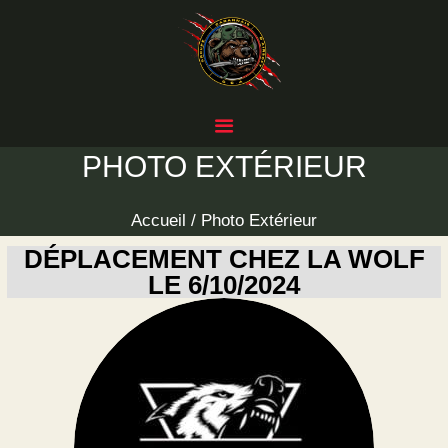
ACCUEIL
ÉVÉNEMENTS
L’ASSOCIATION
PHOTO DES ÉVÈNEMENTS
REJOINDRE L’ÉQUIPE
PHOTO EXTÉRIEUR
LICENCE
JE VEUX UN SITE
Accueil
Photo Extérieur
“SIMILAIRE” ?
DÉPLACEMENT CHEZ LA WOLF
LE 6/10/2024