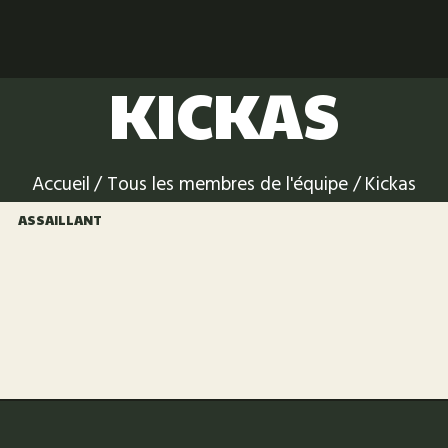
ACCUEIL
ÉVÉNEMENTS
KICKAS
L’ASSOCIATION
PHOTO DES
Accueil
Tous les membres de l'équipe
Kickas
ÉVÈNEMENTS
ASSAILLANT
REJOINDRE
L’ÉQUIPE
LICENCE
JE VEUX UN SITE